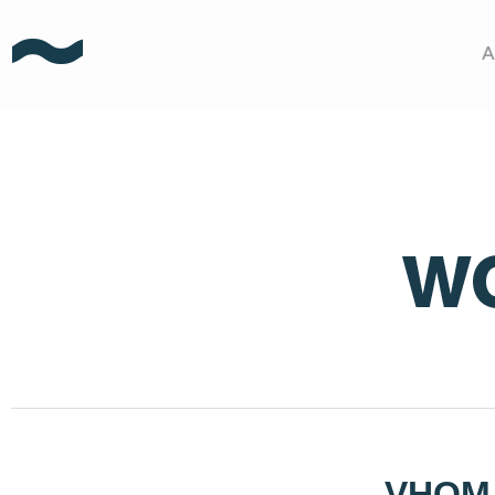
A
VHO