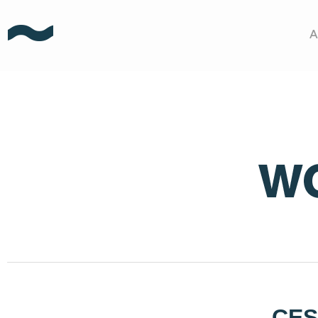
A
CES