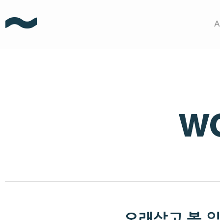
A
오래살고 볼 일이