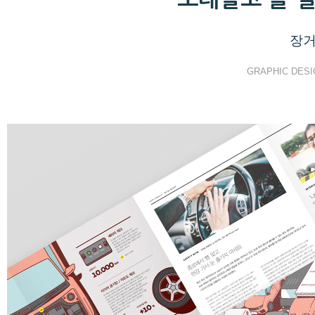
장거
GRAPHIC DESI