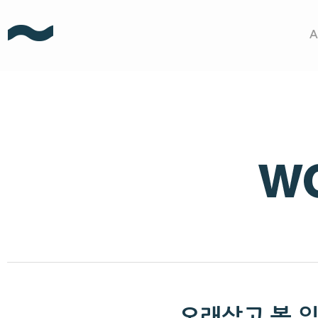
A
오래살고 볼 일이